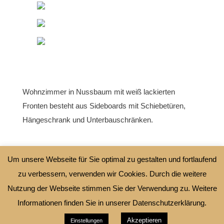
Wohnzimmer in Nussbaum mit weiß lackierten
Fronten besteht aus Sideboards mit Schiebetüren,
Hängeschrank und Unterbauschränken.
Um unsere Webseite für Sie optimal zu gestalten und fortlaufend
zu verbessern, verwenden wir Cookies. Durch die weitere
←
Rustikaler Eßbereich
Eichenkombination
→
Nutzung der Webseite stimmen Sie der Verwendung zu. Weitere
Informationen finden Sie in unserer Datenschutzerklärung.
schreinerei-letzel.de 2019 .
Webdesign
Akzeptieren
SIMSALAMEDIA Monika Vitzthum
Einstellungen