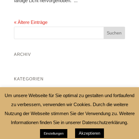
farbige Licht hervorgehoben. ...
« Ältere Einträge
ARCHIV
KATEGORIEN
Keine Kategorien
Um unsere Webseite für Sie optimal zu gestalten und fortlaufend
zu verbessern, verwenden wir Cookies. Durch die weitere
Nutzung der Webseite stimmen Sie der Verwendung zu. Weitere
Informationen finden Sie in unserer Datenschutzerklärung.
schreinerei-letzel.de 2019 .
Webdesign
Akzeptieren
SIMSALAMEDIA Monika Vitzthum
Einstellungen